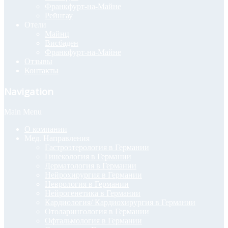
Франкфурт-на-Майне
Рейнгау
Отели
Майнц
Висбаден
Франкфурт-на-Майне
Отзывы
Контакты
Navigation
Main Menu
О компании
Мед. Направления
Гастроэтерология в Германии
Гинекология в Германии
Дерматология в Германии
Нейрохирургия в Германии
Неврология в Германии
Нейрогенетика в Германии
Кардиология/ Кардиохирургия в Германии
Отоларингология в Германии
Офтальмология в Германии