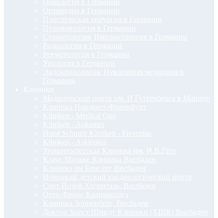
Онкология в Германии
Ортопедия в Германии
Пластическая хирургия в Германии
Пульмонология в Германии
Стоматология/ Имплантология в Германии
Радиология в Германии
Ревматология в Германии
Урология в Германии
Эндокринология/ Нуклеарная медицина в
Германии
Клиники
Медицинский центр им. И Гуттенберга в Майнце
Клиника Нордвест-Франкфурт
Kliniken - Medical One
Kliniken - Aukamm
Horst Schmidt Kliniken - Fresenius
Kliniken - Asklepius
Университетская Клиника им. И.В.Гёте
Клаус Мильке Клиника Висбаден
Клиника ам Бингерт Висбаден
Немецкий детский кардиологический центр
Сант Йозеф Хоспиталь, Висбаден
Отто-Фрике Кранкенхауз
Клиника Зонненберг, Висбаден
Доктор Хорст Шмидт Клиники (ХШК) Висбаден