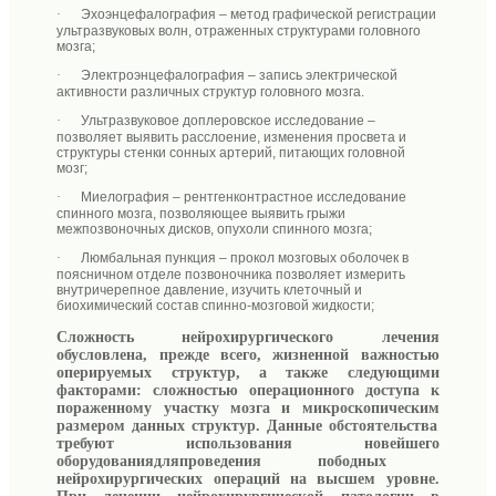
·
Эхоэнцефалография
– метод графической регистрации
ультразвуковых волн, отраженных структурами головного
мозга
;
·
Электроэнцефалография
– запись электрической
активности различных структур головного мозга.
·
Ультразвуковое доплеровское исследование
–
позволяет выявить расслоение, изменения просвета и
структуры стенки сонных артерий, питающих головной
мозг
;
·
Миелография
– рентгенконтрастное исследование
спинного мозга, позволяющее выявить грыжи
межпозвоночных дисков, опухоли спинного мозга
;
·
Люмбальная пункция
– прокол мозговых оболочек в
поясничном отделе позвоночника
позволяет
измерить
внутричерепное давление
,
изучить клеточный и
биохимический состав спинно-мозговой жидкости
;
Сложность нейрохирургического лечения
обусловлена, прежде всего,
жизненной важностью
оперируемых структур,
а также следующими
факторами:
сложность
ю
операционного доступа к
пораженному участку мозга и микроскопически
м
размер
ом данных
структур.
Данные
обстоятельства
требуют
использования новейшего
оборудования
для
проведения
пободных
нейрохирургических операций
на высшем уровне
.