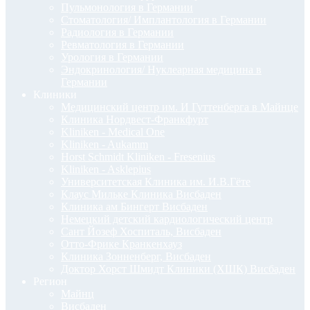
Пульмонология в Германии
Стоматология/ Имплантология в Германии
Радиология в Германии
Ревматология в Германии
Урология в Германии
Эндокринология/ Нуклеарная медицина в
Германии
Клиники
Медицинский центр им. И Гуттенберга в Майнце
Клиника Нордвест-Франкфурт
Kliniken - Medical One
Kliniken - Aukamm
Horst Schmidt Kliniken - Fresenius
Kliniken - Asklepius
Университетская Клиника им. И.В.Гёте
Клаус Мильке Клиника Висбаден
Клиника ам Бингерт Висбаден
Немецкий детский кардиологический центр
Сант Йозеф Хоспиталь, Висбаден
Отто-Фрике Кранкенхауз
Клиника Зонненберг, Висбаден
Доктор Хорст Шмидт Клиники (ХШК) Висбаден
Регион
Майнц
Висбаден