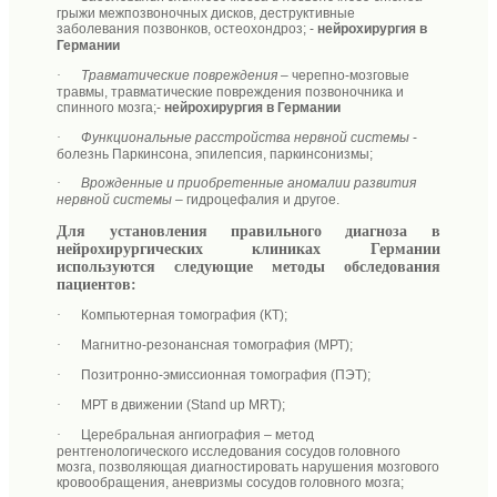
грыжи межпозвоночных дисков, деструктивные
заболевания позвонков, остеохондроз
; -
нейрохирургия в
Германии
·
Травматические повреждения
– черепно-мозговые
травмы, травматические повреждения позвоночника и
спинного мозга
;-
нейрохирургия в Германии
·
Функциональные расстройства нервной системы
-
болезнь Паркинсона, эпилепсия, паркинсонизмы
;
·
Врожденные и приобретенные аномалии развития
нервной системы –
гидроцефалия и другое.
Для установления правильного диагноза в
нейрохирургических клиниках Германии
используются следующие
методы обследования
пациентов:
·
Компьютерная томография
(КТ)
;
·
Магнитно-резонансная томография
(МРТ)
;
·
Позитронно-эмиссионная томография
(ПЭТ)
;
·
МРТ в движении
(Stand up MRT)
;
·
Церебральная ангиография
– метод
рентгенологического исследования сосудов головного
мозга,
позволяющая
диагностировать нарушения мозгового
кровообращения, аневризмы сосудов головного мозга
;