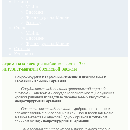
Регион
Майнц
Висбаден
Франкфурт-на-Майне
Рейнгау
Отели
Майнц
Висбаден
Франкфурт-на-Майне
Отзывы
Контакты
огромная коллекция шаблонов Joomla 3.0
интернет-магазин брендовой одежды
Нейрохирургия в Германии -Лечение и диагностика в
Германии - Клиники Германии
·
Сосудистные заболевания центральной нервной
системы –
аневризмы сосудов головного мозга, нарушения
кровообращения вследствие перенесенных инсультов
; -
нейрохирургия в Германии
·
Онкологические заболевания
- доброкачественные и
злокачественные образования в спинном и головном мозге,
а также метестазы опухолей других органов в головном
спинном мозге; -
нейрохирургия в Германии
·
Заболевания спинного мозга и позвоночного столба
-