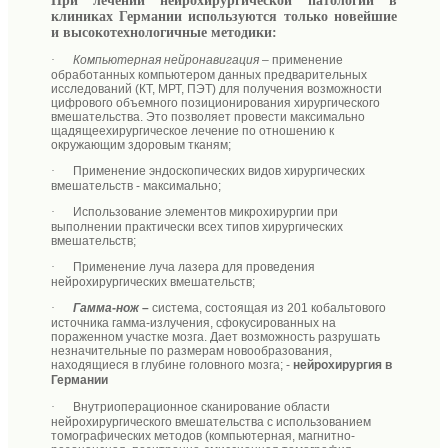
При лечении нейрохирургической патологии в
клиниках Германии используются
только новейшие
и высокотехнологичные
методики:
·
Компьютерная нейронавигация
–
применение
обработанных компьютером данных предварительных
исследований (КТ, МРТ, ПЭТ) для получения возможности
цифрового объемного позиционирования хирургического
вмешательства. Это позволяет провести максимально
щадящее
хирургическое лечение по отношению к
окружающим здоровым тканям
;
·
П
рименение эндоскопических видов хирургических
вмешательств
- м
аксимально
;
·
Использование
элементов микрохирургии при
выполнении практически всех типов хирургических
вмешательств
;
·
П
рименение луча лазера для проведения
нейрохирургических вмешательств
;
·
Гамма-нож
–
система, состоящая из 201 кобальтового
источника гамма-излучения, сфокусированных на
пораженном участке мозга.
Дает возможность
разрушать
незначительные по размерам
новообразования,
находящиеся в глубине головного мозга
; -
нейрохирургия в
Германии
·
Внутриоперационное сканирование области
нейрохирургического вмешательства с использованием
томографических методов (компьютерная, магнитно-