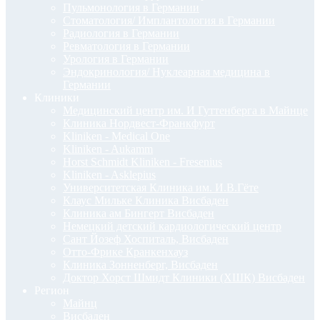
Пульмонология в Германии
Стоматология/ Имплантология в Германии
Радиология в Германии
Ревматология в Германии
Урология в Германии
Эндокринология/ Нуклеарная медицина в
Германии
Клиники
Медицинский центр им. И Гуттенберга в Майнце
Клиника Нордвест-Франкфурт
Kliniken - Medical One
Kliniken - Aukamm
Horst Schmidt Kliniken - Fresenius
Kliniken - Asklepius
Университетская Клиника им. И.В.Гёте
Клаус Мильке Клиника Висбаден
Клиника ам Бингерт Висбаден
Немецкий детский кардиологический центр
Сант Йозеф Хоспиталь, Висбаден
Отто-Фрике Кранкенхауз
Клиника Зонненберг, Висбаден
Доктор Хорст Шмидт Клиники (ХШК) Висбаден
Регион
Майнц
Висбаден