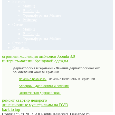
Регион
Майнц
Висбаден
Франкфурт-на-Майне
Рейнгау
Отели
Майнц
Висбаден
Франкфурт-на-Майне
Отзывы
Контакты
огромная коллекция шаблонов Joomla 3.0
интернет-магазин брендовой одежды
Дерматология в Германии - Лечение дерматологических
заболевании кожи в Германии
·
Лечение рака кожи
- лечение меланомы в Германии
·
Аллергии - диагностика и лечение
·
Эстетическая дерматология
ремонт квартир недорого
лицензионные мультфильмы на DVD
back to top
Copyright (c) 2012. All Rights Reserved. Designed by