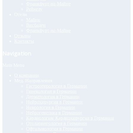
Франкфурт-на-Майне
Рейнгау
Отели
Майнц
Висбаден
Франкфурт-на-Майне
Отзывы
Контакты
Navigation
Main Menu
О компании
Мед. Направления
Гастроэтерология в Германии
Гинекология в Германии
Дерматология в Германии
Нейрохирургия в Германии
Неврология в Германии
Нейрогенетика в Германии
Кардиология/ Кардиохирургия в Германии
Отоларингология в Германии
Офтальмология в Германии