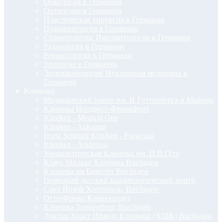
Онкология в Германии
Ортопедия в Германии
Пластическая хирургия в Германии
Пульмонология в Германии
Стоматология/ Имплантология в Германии
Радиология в Германии
Ревматология в Германии
Урология в Германии
Эндокринология/ Нуклеарная медицина в
Германии
Клиники
Медицинский центр им. И Гуттенберга в Майнце
Клиника Нордвест-Франкфурт
Kliniken - Medical One
Kliniken - Aukamm
Horst Schmidt Kliniken - Fresenius
Kliniken - Asklepius
Университетская Клиника им. И.В.Гёте
Клаус Мильке Клиника Висбаден
Клиника ам Бингерт Висбаден
Немецкий детский кардиологический центр
Сант Йозеф Хоспиталь, Висбаден
Отто-Фрике Кранкенхауз
Клиника Зонненберг, Висбаден
Доктор Хорст Шмидт Клиники (ХШК) Висбаден