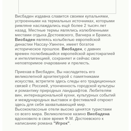
Висбаден издавна славится своими купальнями,
устроенными на термальных источниках, которыми
римляне наслаждались ещё более 2 тысяч лет
назад. Местные термы являлись излюбленными
местами отдыха Достоевского, Вагнера и Брамса.
Висбаден
являясь колыбелью европейской
династии Нассау-Узинген, имеет богатое
историческое прошлое.
Висбаден
, с давних
времен полюбившийся европейской аристократией
и интеллигенцией, сохраняет и сейчас свое
неповторимое очарование и прелесть.
Приехав в Висбаден, Вы насладитесь его
великолепной архитектурой с памятниками
искусства, встретите здесь следы его традиционных
связей с Россией, утонченность городской культуры
и романтику природных ландшафтов. Любителям
вин, интернациональной кухни, культурных событий
и международных выставок и фестивалей откроют
здесь для себя захватывающий мир.
Высококлассные отели высоко ценятся туристами
со всего мира. Великолепное казино
Висбадена
вдохновило в свое время Ф.М. Достоевского к
написанию романа
"Игрок"
.