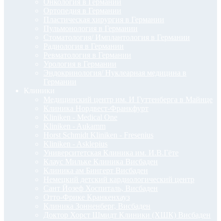
Онкология в Германии
Ортопедия в Германии
Пластическая хирургия в Германии
Пульмонология в Германии
Стоматология/ Имплантология в Германии
Радиология в Германии
Ревматология в Германии
Урология в Германии
Эндокринология/ Нуклеарная медицина в
Германии
Клиники
Медицинский центр им. И Гуттенберга в Майнце
Клиника Нордвест-Франкфурт
Kliniken - Medical One
Kliniken - Aukamm
Horst Schmidt Kliniken - Fresenius
Kliniken - Asklepius
Университетская Клиника им. И.В.Гёте
Клаус Мильке Клиника Висбаден
Клиника ам Бингерт Висбаден
Немецкий детский кардиологический центр
Сант Йозеф Хоспиталь, Висбаден
Отто-Фрике Кранкенхауз
Клиника Зонненберг, Висбаден
Доктор Хорст Шмидт Клиники (ХШК) Висбаден