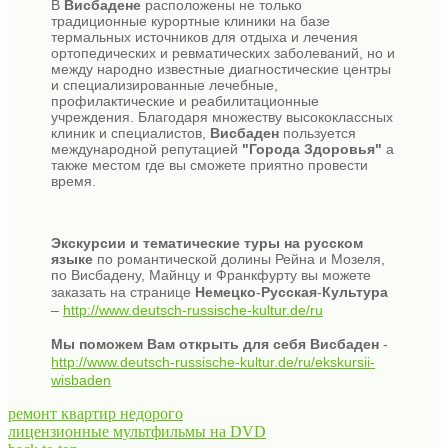
В
Висбадене
расположены не только
традиционные курортные клиники на базе
термальных источников для отдыха и лечения
ортопедических и ревматических заболеваний, но и
между народно известные диагностические центры
и специализированные лечебные,
профилактические и реабилитационные
учреждения. Благодаря множеству высококлассных
клиник и специалистов,
Висбаден
пользуется
международной репутацией
"Города Здоровья"
а
также местом где вы сможете приятно провести
время.
Экскурсии и тематические туры на русском
языке
по романтической долины Рейна и Мозеля,
по Висбадену, Майнцу и Франкфурту вы можете
заказать на странице
Немецко
-
Русская
-
Культура
–
http://www.deutsch-russische-kultur.de/ru
Мы поможем Вам открыть для себя Висбаден
-
http://www.deutsch-russische-kultur.de/ru/ekskursii-
wisbaden
ремонт квартир недорого
лицензионные мультфильмы на DVD