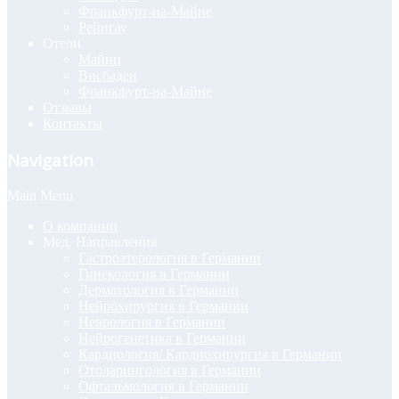
Франкфурт-на-Майне
Рейнгау
Отели
Майнц
Висбаден
Франкфурт-на-Майне
Отзывы
Контакты
Navigation
Main Menu
О компании
Мед. Направления
Гастроэтерология в Германии
Гинекология в Германии
Дерматология в Германии
Нейрохирургия в Германии
Неврология в Германии
Нейрогенетика в Германии
Кардиология/ Кардиохирургия в Германии
Отоларингология в Германии
Офтальмология в Германии