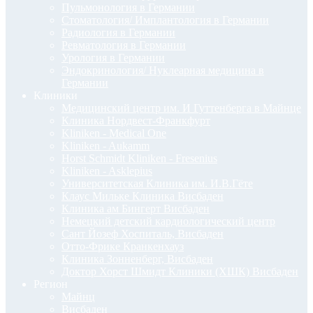
Пульмонология в Германии
Стоматология/ Имплантология в Германии
Радиология в Германии
Ревматология в Германии
Урология в Германии
Эндокринология/ Нуклеарная медицина в
Германии
Клиники
Медицинский центр им. И Гуттенберга в Майнце
Клиника Нордвест-Франкфурт
Kliniken - Medical One
Kliniken - Aukamm
Horst Schmidt Kliniken - Fresenius
Kliniken - Asklepius
Университетская Клиника им. И.В.Гёте
Клаус Мильке Клиника Висбаден
Клиника ам Бингерт Висбаден
Немецкий детский кардиологический центр
Сант Йозеф Хоспиталь, Висбаден
Отто-Фрике Кранкенхауз
Клиника Зонненберг, Висбаден
Доктор Хорст Шмидт Клиники (ХШК) Висбаден
Регион
Майнц
Висбаден