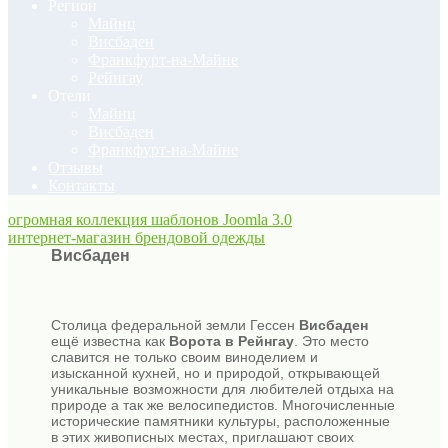
Регион
Майнц
Висбаден
Франкфурт-на-Майне
Рейнгау
Отели
Майнц
Висбаден
Франкфурт-на-Майне
Отзывы
Контакты
огромная коллекция шаблонов Joomla 3.0
интернет-магазин брендовой одежды
Висбаден
Столица федеральной земли Гессен
Висбаден
ещё известна как
Ворота в Рейнгау
. Это место
славится не только своим виноделием и
изысканной кухней, но и природой, открывающей
уникальные возможности для любителей отдыха на
природе а так же велосипедистов. Многочисленные
исторические памятники культуры, расположенные
в этих живописных местах, приглашают своих