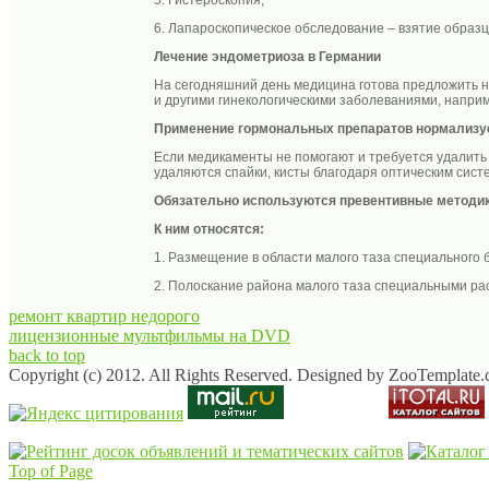
6. Лапароскопическое обследование – взятие образц
Лечение эндометриоза в Германии
На сегодняшний день медицина готова предложить н
и другими гинекологическими заболеваниями, напри
Применение гормональных препаратов нормализуе
Если медикаменты не помогают и требуется удалить 
удаляются спайки, кисты благодаря оптическим сис
Обязательно используются превентивные методик
К ним относятся:
1. Размещение в области малого таза специального
2. Полоскание района малого таза специальными ра
ремонт квартир недорого
лицензионные мультфильмы на DVD
back to top
Copyright (c) 2012. All Rights Reserved. Designed by ZooTemplate
Top of Page