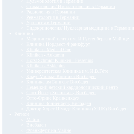
Пульмонология в Германии
Стоматология/ Имплантология в Германии
Радиология в Германии
Ревматология в Германии
Урология в Германии
Эндокринология/ Нуклеарная медицина в Германи
Клиники
Медицинский центр им. И Гуттенберга в Майнце
Клиника Нордвест-Франкфурт
Kliniken - Medical One
Kliniken - Aukamm
Horst Schmidt Kliniken - Fresenius
Kliniken - Asklepius
Университетская Клиника им. И.В.Гёте
Клаус Мильке Клиника Висбаден
Клиника ам Бингерт Висбаден
Немецкий детский кардиологический центр
Сант Йозеф Хоспиталь, Висбаден
Отто-Фрике Кранкенхауз
Клиника Зонненберг, Висбаден
Доктор Хорст Шмидт Клиники (ХШК) Висбаден
Регион
Майнц
Висбаден
Франкфурт-на-Майне