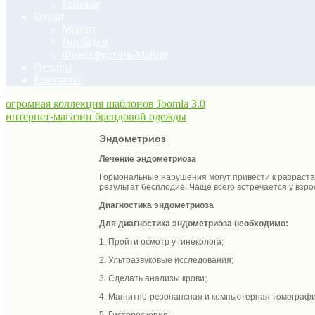
Рейнгау
Отели
Майнц
Висбаден
Франкфурт-на-Майне
Отзывы
Контакты
огромная коллекция шаблонов Joomla 3.0
интернет-магазин брендовой одежды
Эндометриоз
Лечение эндометриоза
Гормональные нарушения могут привести к разрастан
результат бесплодие. Чаще всего встречается у взр
Диагностика эндометриоза
Для диагностика эндометриоза необходимо:
1. Пройти осмотр у гинеколога;
2. Ультразвуковые исследования;
3. Сделать анализы крови;
4. Магнитно-резонансная и компьютерная томографи
5. Гистероскопия;