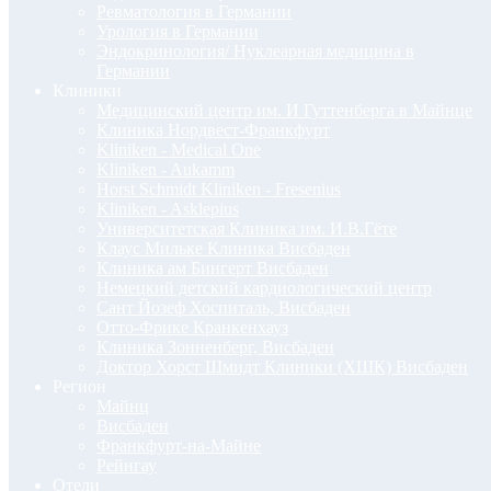
Ревматология в Германии
Урология в Германии
Эндокринология/ Нуклеарная медицина в
Германии
Клиники
Медицинский центр им. И Гуттенберга в Майнце
Клиника Нордвест-Франкфурт
Kliniken - Medical One
Kliniken - Aukamm
Horst Schmidt Kliniken - Fresenius
Kliniken - Asklepius
Университетская Клиника им. И.В.Гёте
Клаус Мильке Клиника Висбаден
Клиника ам Бингерт Висбаден
Немецкий детский кардиологический центр
Сант Йозеф Хоспиталь, Висбаден
Отто-Фрике Кранкенхауз
Клиника Зонненберг, Висбаден
Доктор Хорст Шмидт Клиники (ХШК) Висбаден
Регион
Майнц
Висбаден
Франкфурт-на-Майне
Рейнгау
Отели