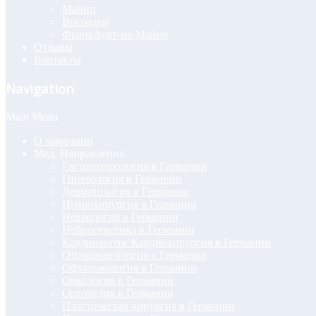
Майнц
Висбаден
Франкфурт-на-Майне
Отзывы
Контакты
Navigation
Main Menu
О компании
Мед. Направления
Гастроэтерология в Германии
Гинекология в Германии
Дерматология в Германии
Нейрохирургия в Германии
Неврология в Германии
Нейрогенетика в Германии
Кардиология/ Кардиохирургия в Германии
Отоларингология в Германии
Офтальмология в Германии
Онкология в Германии
Ортопедия в Германии
Пластическая хирургия в Германии