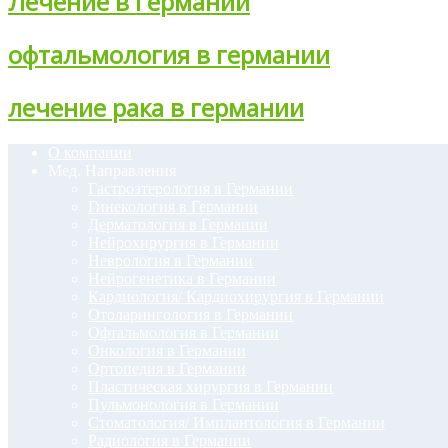
Лечение в Германии
офтальмология в германии
лечение рака в германии
О компании
Мед. Направления
Гастроэтерология в Германии
Гинекология в Германии
Дерматология в Германии
Нейрохирургия в Германии
Неврология в Германии
Нейрогенетика в Германии
Кардиология/ Кардиохирургия в Германии
Отоларингология в Германии
Офтальмология в Германии
Онкология в Германии
Ортопедия в Германии
Пластическая хирургия в Германии
Пульмонология в Германии
Стоматология/ Имплантология в Германии
Радиология в Германии