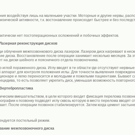
ния воздействуя лишь на маленькие участки. Моторные и другие нервы, расп
зической активности, т.к. востонавление происходит быстрее и без последс
ктически нет постоперационных осложнений и побочных эффектов.
 Лазерная реконструкция дисков
облучения межпозвонкового диска лазером. Лазером диск нагревают в несколь
ие диска. Восстановление после операции занимает несколько месяцев. За э
ет на диски шейного и поясничного отдела позвоночника.
иглой пораженного диска. Иглу вводят в те области где отсутствуют нервны
аппарат для контроля положения иглы. Для точности выявления поврежденн
тационаре и легко переносится и молодыми и пожилыми пациентами. Бывают 
ецидива, то есть позволяет укрепить диск, уменьшая возможность повторног
 Вертебропластика
ческим вмешательством, в цели которого входит фиксация перелома позвонк
графии к позвонку подводят иглу сквозь которую в место перелома вводят 
вает. После операции позвонок стабилизируется. Затем когда цемент застыне
ендуется постельный режим.
ование межпозвоночного диска