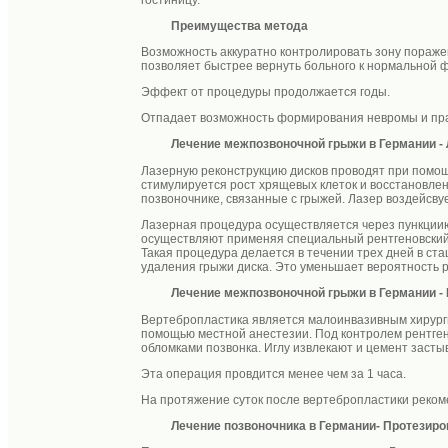
Преимущества метода
Возможность аккуратно контролировать зону пораже
позволяет быстрее вернуть больного к нормальной фи
Эффект от процедуры продолжается годы.
Отпадает возможность формирования невромы и пра
Лечение межпозвоночной грыжи в Германии
-
Лазерную реконструкцию дисков проводят при помощи 
стимулируется рост хрящевых клеток и восстановлен
позвоночнике, связанные с грыжей. Лазер воздейсву
Лазерная процедура осуществляется через пункциию 
осуществляют применяя специальный рентгеновский 
Такая процедура делается в течении трех дней в с
удаления грыжи диска. Это уменьшает вероятность р
Лечение межпозвоночной грыжи в Германии
-
Вертебропластика является малоинвазивным хирурги
помощью местной анестезии. Под контролем рентгено
обломками позвонка. Иглу извлекают и цемент засты
Эта операция провдится менее чем за 1 часа.
На протяжение суток после вертебропластики реком
Лечение позвоночника в Германии- Протезир