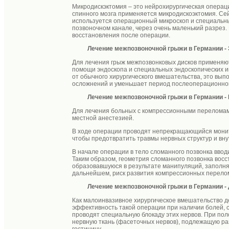
Микродискэктомия – это нейрохирургическая операц
спинного мозга применяется микродискоэктомия. Се
используется операционный микроскоп и специальны
позвоночном канале, через очень маленький разрез.
восстановления после операции.
Лечение межпозвоночной грыжи в Германии
-
Для лечения грыж межпозвонковых дисков применяют
помощи эндоскопа и специальных эндоскопических и
от обычного хирургического вмешательства, это вып
осложнений и уменьшает период послеоперационной
Лечение межпозвоночной грыжи в Германии
-
Для лечения больных с компрессионными переломами
местной анестезией.
В ходе операции проводят непрекращающийся монито
чтобы предотвратить травмы нервных структур и вну
В начале операции в тело сломанного позвонка ввод
Таким образом, геометрия сломанного позвонка восст
образовавшуюся в результате манипуляций, заполняю
дальнейшем, риск развития компрессионных перело
Лечение межпозвоночной грыжи в Германии
-
Как малоинвазивное хирургическое вмешательство д
эффективность такой операции при наличии болей, с
проводят специальную блокаду этих нервов. При пол
нервную ткань (фасеточных нервов), подлежащую ра
гостиницу.