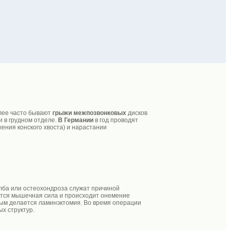
лее часто бывают
грыжи межпозвонковых
дисков
и в грудном отделе.
В Германии
в год проводят
ения конского хвоста) и нарастании
лба или остеохондроза служат причиной
ается мышечная сила и происходит онемение
ным делается ламинэктомия. Во время операции
х структур.