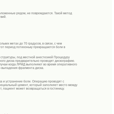
оложенные рядом, не повреждаются. Такой метод
твий.
ких метах до 70 градусов, в связи, с чем
тот период потихоньку прекращаются боли в
е структуры, под местной анестезией Процедуру
ого диска предварительно проводят дискографию.
случаи когда ЛРМД выполняют во время оперативного
о выпадения фрагмента диска.
а и устранение боли. Операцию проводят с
специальный цемент, который заполняет место между
т, пациент может возвращаться в гостиницу.