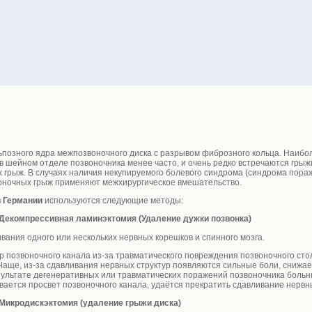
позного ядра межпозвоночного диска с разрывом фиброзного кольца. Наибо
в шейном отделе позвоночника менее часто, и очень редко встречаются грыж
грыж. В случаях наличия некупируемого болевого синдрома (синдрома пораж
воночных грыж применяют межхирургическое вмешательство.
 Германии
используются следующие методы:
 Декомпрессивная ламинэктомия (Удаление дужки позвонка)
ания одного или нескольких нервных корешков и спинного мозга.
р позвоночного канала из-за травматического повреждения позвоночного сто
 Чаще, из-за сдавливания нервных структур появляются сильные боли, сниж
езультате дегенеративных или травматических поражений позвоночника боль
ивается просвет позвоночного канала, удаётся прекратить сдавливание нервны
 Микродискэктомия (удаление грыжи диска)