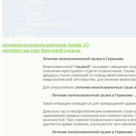
Рейнгау
Отели
Майнц
Висбаден
Франкфурт-на-Майне
Отзывы
Контакты
огромная коллекция шаблонов Joomla 3.0
интернет-магазин брендовой одежды
Лечение межпозвоночной грыжи в Германии
Межпозвоночной
“грыжей”
называют смещение пуль
пояснично-крестцового отдела позвоночника. Грыжи 
двадцать тысяч операций по поводу межпозвоночных 
неврологической сиптоматики, для лечения межпоз
Для оперативного
лечения межпозвоночных грыж в
Лечение межпозвоночной грыжи в Германии
-
Такая операция проводится для прекращения сдавлив
Довольно часто морфологические изменения структу
сдавливания нервных корешков или спинного мозга.
конечностей. При сужении позвоночного канала в р
удаляется дужка позвонка, в результате чего увелич
Лечение межпозвоночной грыжи в Германии -