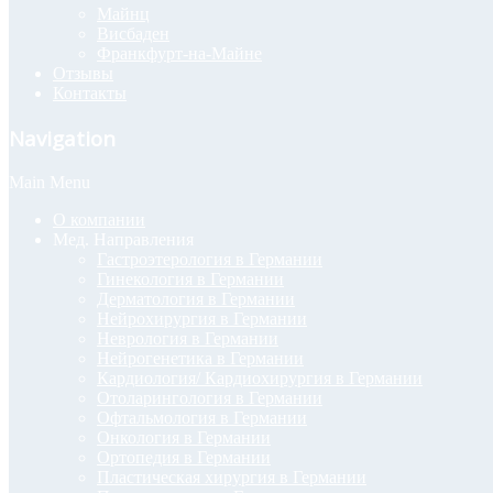
Майнц
Висбаден
Франкфурт-на-Майне
Отзывы
Контакты
Navigation
Main Menu
О компании
Мед. Направления
Гастроэтерология в Германии
Гинекология в Германии
Дерматология в Германии
Нейрохирургия в Германии
Неврология в Германии
Нейрогенетика в Германии
Кардиология/ Кардиохирургия в Германии
Отоларингология в Германии
Офтальмология в Германии
Онкология в Германии
Ортопедия в Германии
Пластическая хирургия в Германии