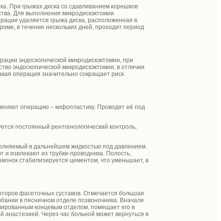
ка. При грыжах диска со сдавливанием корешков
ства. Для выполнения микродискэктомии
рации удаляется грыжа диска, расположенная в
оме, в течение нескольких дней, проходит период
рации эндоскопической микродискэктомии, при
тво эндоскопической микродискэктомии, в отличии
Такая операция значительно сокращает риск
еняют операцию – кифопластику. Проводят её под
ется постоянный рентгенологический контроль,
аполняемый в дальнейшем жидкостью под давлением.
т и извлекают из трубки-проводника. Полость,
звонок стабилизируется цементом, что уменьшает, в
пторов фасеточных суставов. Отмечается большая
ибании в пясничном отделе позвоночника. Вначале
олированным концевым отделом, помещает его в
 анастезией. Через час больной может вернуться в