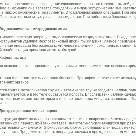
ия, направленная на прекращение сдавливания нервного корешка грыжей дис
йчас в Германии она является стандартным видом хирургического вмешатель
е микрохирургические инструменты. Это малоинвазивная операция. При опе
 При этом костные структуры не повреждаются. При небольшом болевом синдр
 Эндоскопическая микродискэктомия
 малоинвазивную операцию, эндоскопическую микродискэктомию. В ходе опе
нструментов удаляют межпозвонковый диск и грыжу диска.Главное преимущес
олнение операции без разреза кожи, через маленький прокол мягких тканей. 
 реабилитации примерно до четырёх дней.
 Кифопластика
 позвонка, остеопорозом и опухолевыми изменениями в теле позвонка прим
ринг жизненно-важных органов больного. При кифопластике также использу
тренних органов.
ится тонкая металлическая трубка и затем через трубку вводится баллон, з
анавливается, а в его теле образуется полость. Впоследствии баллон сдуваю
т костным цементом, который в течение нескольких минут затвердевает. По
мов.
 Деструкция фасеточных нервов
еструкция фасеточных нервов заключается в инактивировании болевых реце
вязанных с перегрузкой этих суставов, значительно усиливающихся при разг
ожительной динамике от блокирования, хирург, с помощью электрода с неиз
зрушению. Продолжительность операции полчаса и проходит она под местной