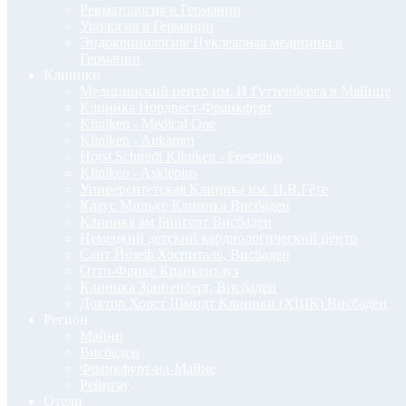
Ревматология в Германии
Урология в Германии
Эндокринология/ Нуклеарная медицина в
Германии
Клиники
Медицинский центр им. И Гуттенберга в Майнце
Клиника Нордвест-Франкфурт
Kliniken - Medical One
Kliniken - Aukamm
Horst Schmidt Kliniken - Fresenius
Kliniken - Asklepius
Университетская Клиника им. И.В.Гёте
Клаус Мильке Клиника Висбаден
Клиника ам Бингерт Висбаден
Немецкий детский кардиологический центр
Сант Йозеф Хоспиталь, Висбаден
Отто-Фрике Кранкенхауз
Клиника Зонненберг, Висбаден
Доктор Хорст Шмидт Клиники (ХШК) Висбаден
Регион
Майнц
Висбаден
Франкфурт-на-Майне
Рейнгау
Отели