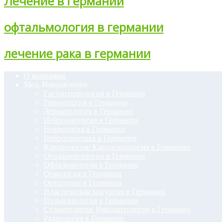
Лечение в Германии
офтальмология в германии
лечение рака в германии
О компании
Мед. Направления
Гастроэтерология в Германии
Гинекология в Германии
Дерматология в Германии
Нейрохирургия в Германии
Неврология в Германии
Нейрогенетика в Германии
Кардиология/ Кардиохирургия в Германии
Отоларингология в Германии
Офтальмология в Германии
Онкология в Германии
Ортопедия в Германии
Пластическая хирургия в Германии
Пульмонология в Германии
Стоматология/ Имплантология в Германии
Радиология в Германии