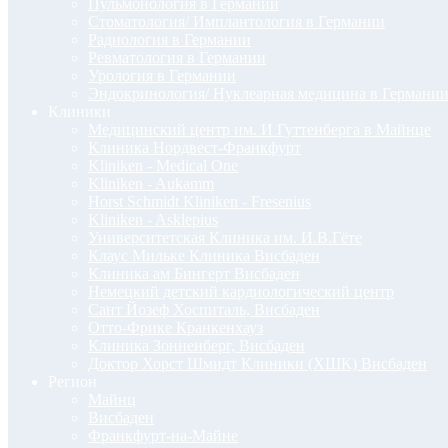
Пульмонология в Германии
Стоматология/ Имплантология в Германии
Радиология в Германии
Ревматология в Германии
Урология в Германии
Эндокринология/ Нуклеарная медицина в Германи
Клиники
Медицинский центр им. И Гуттенберга в Майнце
Клиника Нордвест-Франкфурт
Kliniken - Medical One
Kliniken - Aukamm
Horst Schmidt Kliniken - Fresenius
Kliniken - Asklepius
Университетская Клиника им. И.В.Гёте
Клаус Мильке Клиника Висбаден
Клиника ам Бингерт Висбаден
Немецкий детский кардиологический центр
Сант Йозеф Хоспиталь, Висбаден
Отто-Фрике Кранкенхауз
Клиника Зонненберг, Висбаден
Доктор Хорст Шмидт Клиники (ХШК) Висбаден
Регион
Майнц
Висбаден
Франкфурт-на-Майне