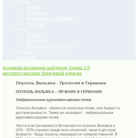
Регион
Майнц
Висбаден
Франкфурт-на-Майне
Рейнгау
Отели
Майнц
Висбаден
Франкфурт-на-Майне
Отзывы
Контакты
огромная коллекция шаблонов Joomla 3.0
интернет-магазин брендовой одежды
Опухоль Вильмса - Урология в Германии
ОПУХОЛЬ ВИЛЬМСА – ЛЕЧЕНИЕ В ГЕРМАНИИ
Эмбриональная аденомиосаркома
почки
Опухоль Вильмса
- является опухолью почки, она бывает в
детском возрасте. Также ее называют - эмбриональная
аденомиосаркома почки.
Частота встречаемости Встречается опухоль Вильмса в
20% - 50% случаях среди всех опухолей, чаще в детском
возрасте. Чаще опухоль оказывается злокачественной. В