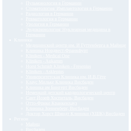
Пульмонология в Германии
Стоматология/ Имплантология в Германии
Радиология в Германии
Ревматология в Германии
Урология в Германии
Эндокринология/ Нуклеарная медицина в
Германии
Клиники
Медицинский центр им. И Гуттенберга в Майнце
Клиника Нордвест-Франкфурт
Kliniken - Medical One
Kliniken - Aukamm
Horst Schmidt Kliniken - Fresenius
Kliniken - Asklepius
Университетская Клиника им. И.В.Гёте
Клаус Мильке Клиника Висбаден
Клиника ам Бингерт Висбаден
Немецкий детский кардиологический центр
Сант Йозеф Хоспиталь, Висбаден
Отто-Фрике Кранкенхауз
Клиника Зонненберг, Висбаден
Доктор Хорст Шмидт Клиники (ХШК) Висбаден
Регион
Майнц
Висбаден