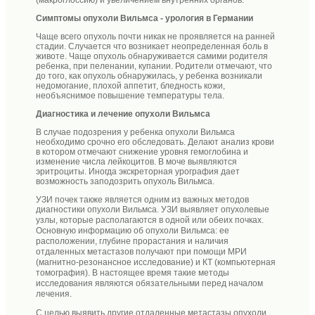
Симптомы опухоли Вильмса - урология в Германии
Чаще всего опухоль почти никак не проявляется на ранней
стадии. Случается что возникает неопределенная боль в
животе. Чаще опухоль обнаруживается самими родителя
ребенка, при пеленании, купании. Родители отмечают, что
до того, как опухоль обнаружилась, у ребенка возникали
недомогание, плохой аппетит, бледность кожи,
необъяснимое повышение температуры тела.
Диагностика и лечение опухоли Вильмса
В случае подозрения у ребенка опухоли Вильмса
необходимо срочно его обследовать. Делают анализ крови
в котором отмечают снижение уровня гемоглобина и
изменение числа лейкоцитов. В моче выявляются
эритроциты. Иногда экскреторная урография дает
возможность заподозрить опухоль Вильмса.
УЗИ почек также является одним из важных методов
диагностики опухоли Вильмса.
УЗИ выявляет опухолевые
узлы, которые располагаются в одной или обеих почках.
Основную информацию об опухоли Вильмса: ее
расположении, глубине прорастания и наличия
отдаленных метастазов получают при помощи МРИ
(магнитно-резонансное исследование) и КТ (компьютерная
томография). В настоящее время такие методы
исследования являются обязательными перед началом
лечения.
С целью выявить другие отдаленные метастазы опухоли