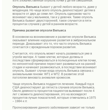
95% злокачественная опухоль почки у детей смешанная.
Опухоль Вильмса
бывает у детей любого возраста, даже у
младенцев. Но чаще всего опухоль диагностируют детям в
возрасте от двух до семи лет. Опухоль одинаково часто
возникает как у мальчиков, так и у девочек. Также опухоль
Вильмса бывает двухсторонней, такое случается в пяти
процентах случаев у детей в раннем возрасте.
Причина развития опухоли Вильмса
В основном на возникновение и развитие опухоли Вильмса
оказывает влияние нарушение развития в эмбриональном
периоде. Доказывает это то, что часто опухоль Вильмса
сочетается с врожденным пороком развития.
Считается, что опухоль может начать развиваться уже в
утробе матери. А также клетки, которые должны в
последствии сформироваться в полноценные клетки почки,
по непонятной причине перестают развиваться на ранней
стадии и начинают размножаться, в последствии возникает
опухоль. Бывают случаи когда опухоль Вильмса связана с
аномальными геноми: WT1 и WT2. В развитие этой
патологии виновата аномалия хромосом.
Чаще опухоль Вильмса поддается лечению. Каждый год в
США диагностируют до пятиста случаев опухоли Вильмса.
Около девяноста процентов пациентов выживают после 4
лет с момента диагностирования, это на восемдесят
процентов лучше показателей, которые отмечались в 1975
– 1984-х гг.
Прогнозирование данного заболевания зависит не только