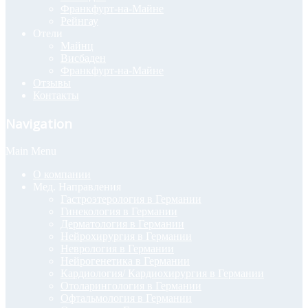
Франкфурт-на-Майне
Рейнгау
Отели
Майнц
Висбаден
Франкфурт-на-Майне
Отзывы
Контакты
Navigation
Main Menu
О компании
Мед. Направления
Гастроэтерология в Германии
Гинекология в Германии
Дерматология в Германии
Нейрохирургия в Германии
Неврология в Германии
Нейрогенетика в Германии
Кардиология/ Кардиохирургия в Германии
Отоларингология в Германии
Офтальмология в Германии