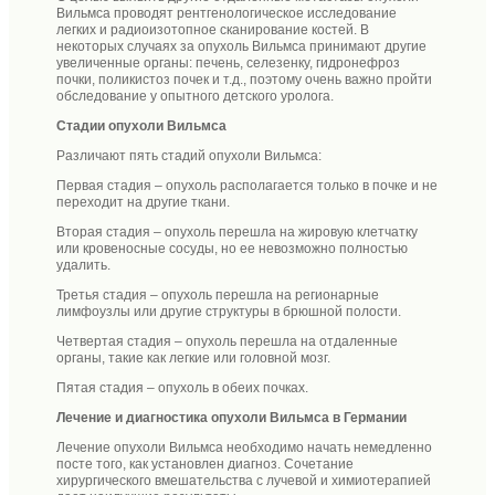
Вильмса проводят рентгенологическое исследование
легких и радиоизотопное сканирование костей. В
некоторых случаях за опухоль Вильмса принимают другие
увеличенные органы: печень, селезенку, гидронефроз
почки, поликистоз почек и т.д., поэтому очень важно пройти
обследование у опытного детского уролога.
Стадии опухоли Вильмса
Различают пять стадий опухоли Вильмса:
Первая стадия – опухоль располагается только в почке и не
переходит на другие ткани.
Вторая стадия – опухоль перешла на жировую клетчатку
или кровеносные сосуды, но ее невозможно полностью
удалить.
Третья стадия – опухоль перешла на регионарные
лимфоузлы или другие структуры в брюшной полости.
Четвертая стадия – опухоль перешла на отдаленные
органы, такие как легкие или головной мозг.
Пятая стадия – опухоль в обеих почках.
Лечение и диагностика опухоли Вильмса в Германии
Лечение опухоли Вильмса необходимо начать немедленно
посте того, как установлен диагноз. Сочетание
хирургического вмешательства с лучевой и химиотерапией