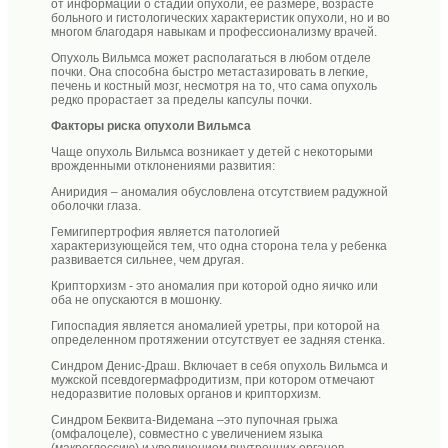
от информации о стадии опухоли, ее размере, возрасте
больного и гистологических характеристик опухоли, но и во
многом благодаря навыкам и профессионализму врачей.
Опухоль Вильмса может располагаться в любом отделе
почки. Она способна быстро метастазировать в легкие,
печень и костный мозг, несмотря на то, что сама опухоль
редко прорастает за пределы капсулы почки.
Факторы риска опухоли Вильмса
Чаще опухоль Вильмса возникает у детей с некоторыми
врожденными отклонениями развития:
Аниридия – аномалия обусловлена отсутствием радужной
оболочки глаза.
Гемигипертрофия является патологией
характеризующейся тем, что одна сторона тела у ребенка
развивается сильнее, чем другая.
Крипторхизм - это аномалия при которой одно яичко или
оба не опускаются в мошонку.
Гипоспадия является аномалией уретры, при которой на
определенном протяжении отсутствует ее задняя стенка.
Синдром Денис-Драш. Включает в себя опухоль Вильмса и
мужской псевдогермафродитизм, при котором отмечают
недоразвитие половых органов и крипторхизм.
Синдром Беквита-Видемана –это пупочная грыжа
(омфалоцеле), совместно с увеличением языка
(макроглоссию) и увеличением внутренних органов.