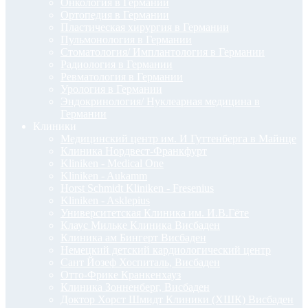
Онкология в Германии
Ортопедия в Германии
Пластическая хирургия в Германии
Пульмонология в Германии
Стоматология/ Имплантология в Германии
Радиология в Германии
Ревматология в Германии
Урология в Германии
Эндокринология/ Нуклеарная медицина в
Германии
Клиники
Медицинский центр им. И Гуттенберга в Майнце
Клиника Нордвест-Франкфурт
Kliniken - Medical One
Kliniken - Aukamm
Horst Schmidt Kliniken - Fresenius
Kliniken - Asklepius
Университетская Клиника им. И.В.Гёте
Клаус Мильке Клиника Висбаден
Клиника ам Бингерт Висбаден
Немецкий детский кардиологический центр
Сант Йозеф Хоспиталь, Висбаден
Отто-Фрике Кранкенхауз
Клиника Зонненберг, Висбаден
Доктор Хорст Шмидт Клиники (ХШК) Висбаден