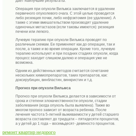
дает наилучшие результаты.
Операция при опухоли Вильмса заключается в удалении
первичного опухолевого очага. С этой целью проводится
либо резекция почки, либо нефрэктомия (ее удаление). А
также с этими вмешательством производят удаление
одиночных метастазов (если таковы имеются): резекция
печени или легкого.
Лучевую терапию при опухоли Вильмса проводят по
различным схемам. Ее применяют как до операции, так и
после, а также и во время операции. Кроме того, лучевую
терапию используют и при поздних стадиях опухоли, когда
процесс заходит слишком далеко и операция уже не
возможна.
Одним из действенных методов считается сочетание
нескольких химиопрепаратов, таких препаратов, как:
доксирубицин, винбластин, винкристин и т.д.
Прогноз при опухоли Вильмса
Прогноз при опухоли Вильмса делается в зависимости от
срока и степени злокачественности опухоли, стадии
заболевания (когда опухоль была выявлена). Также во
многом прогноз зависит от возраста ребенка. После
лечения частота 5-летней выживаемости у детей старшего
возраста составляет до тридцати – пятидесяти процентов,
а у детей до 1 года – восемьдесят- девяносто процентов.
ремонт квартир недорого