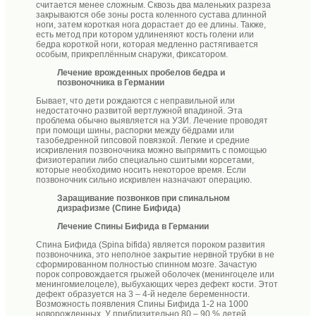
считается менее сложным. Сквозь два маленьких разреза
закрываются обе зоны роста коленного сустава длинной
ноги, затем короткая нога дорастает до ее длины. Также,
есть метод при котором удлиненяют кость голени или
бедра короткой ноги, которая медленно растягивается
особым, прикреплённым снаружи, фиксатором.
Лечение врожденных пробелов бедра и
позвоночника в Германии
Бывает, что дети рождаются с неправильной или
недостаточно развитой вертлужной впадиной. Эта
проблема обычно выявляется на УЗИ. Лечение проводят
при помощи шины, распорки между бёдрами или
тазобедренной гипсовой повязкой. Легкие и средние
искривления позвоночника можно выпрямить с помощью
физиотерапии либо специально сшитыми корсетами,
которые необходимо носить некоторое время. Если
позвоночник сильно искривлен назначают операцию.
Заращивание позвонков при спинальном
дизрафизме (Спине Бифида)
Лечение Спины Бифида в Германии
Спина Бифида (Spina bifida) является пороком развития
позвоночника, это неполное закрытие нервной трубки в не
сформированном полностью спинном мозге. Зачастую
порок сопровождается грыжей оболочек (менингоцеле или
менингомиелоцеле), выбухающих через дефект кости. Этот
дефект образуется на 3 – 4-й неделе беременности.
Возможность появления Спины Бифида 1-2 на 1000
новорожденных. У приблизительно 80 – 90 % детей