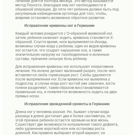
Лечение длится полтора месяца. Это метод называется
метод Понсети, благодаря ему нет необходимости в
обширной операции. До пяти лет ребенок должен быть под
регулярным наблюдением ортопеда для того, чтобы,
вовремя остановить возможное обратное развитие.
Исправление кривизны ног в Германии
Каждый человек рождается с О-образной кривизной ног,
затем, ребенок начинает ходить, кривизна становится X-
образной. Спустя время, ноги выпрямляются.Иногда,
возможны случаи когда у ребенка, один из видов кривизны
ног остается, что создает нарушение оси, а также
значительную нагрузку на тазобедренные и коленные
суставы, причиняя сильную боль ребенку.
Для исправления кривизны ног используют оперативное
лечение. На колене делают маленький разрез, после чего
вставляется скоба тормозящая рост. Скобы удаляются
после выпрямления ног. Если кривизна ног выявлена у
подростка, в случае когда рост костей уже закончен, кости
голени разделяют, таким образом восстанавливается
правильная ось, и появляется возможность ходить на двух
прямых ногах.
Исправление врожденной хромоты в Германии
Длина ног у человека разная. Но, бывают случаи когда
разница в длине достигает два и более сантиметра, по
этой причине ребенок остается хромым на всю жизнь.
Сушествует две возможности исправления такого дефекта,
либо удлинение короткой ноги или остановка роста
длинной. Как правило выбирают второй вариант, он