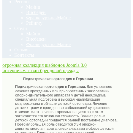
Регион
Майнц
Висбаден
Франкфурт-на-Майне
Рейнгау
Отели
Майнц
Висбаден
Франкфурт-на-Майне
Отзывы
Контакты
огромная коллекция шаблонов Joomla 3.0
интернет-магазин брендовой одежды
Педиатрическая ортопедия в Германии
Педиатрическая ортопедия в Германии.
Для успешного
лечения врожденных или приобретенных заболеваний
опорно-двигательного аппарата у детей необходима
специальная подготовка и высокая квалификация
медперсонала в области детской ортопедии. Лечение
детских травм и врожденных заболеваний существенно
отличается от лечения взрослых пациентов, в этом
заключается его основная сложность. Важная роль в
детской ортопедии придается ранней постановке диагноза.
Поэтому большая роль отводится УЗИ опорно-
двигательного аппарата, специалистами в сфере детской
ортопедии в Германии, для оценки изменений