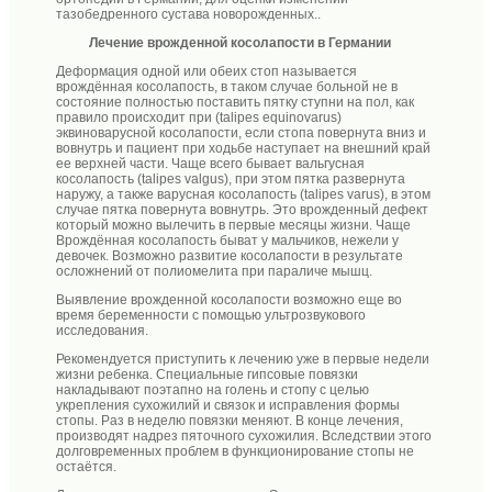
тазобедренного сустава новорожденных..
Лечение врожденной косолапости в Германии
Деформация одной или обеих стоп называется
врождённая косолапость, в таком случае больной не в
состояние полностью поставить пятку ступни на пол, как
правило происходит при (talipes equinovarus)
эквиноварусной косолапости, если стопа повернута вниз и
вовнутрь и пациент при ходьбе наступает на внешний край
ее верхней части. Чаще всего бывает вальгусная
косолапость (talipes valgus), при этом пятка развернута
наружу, а также варусная косолапость (talipes varus), в этом
случае пятка повернута вовнутрь. Это врожденный дефект
который можно вылечить в первые месяцы жизни. Чаще
Врождённая косолапость быват у мальчиков, нежели у
девочек. Возможно развитие косолапости в результате
осложнений от полиомелита при параличе мышц.
Выявление врожденной косолапости возможно еще во
время беременности с помощью ультрозвукового
исследования.
Рекомендуется приступить к лечению уже в первые недели
жизни ребенка. Специальные гипсовые повязки
накладывают поэтапно на голень и стопу с целью
укрепления сухожилий и связок и исправления формы
стопы. Раз в неделю повязки меняют. В конце лечения,
производят надрез пяточного сухожилия. Вследствии этого
долговременных проблем в функционирование стопы не
остаётся.