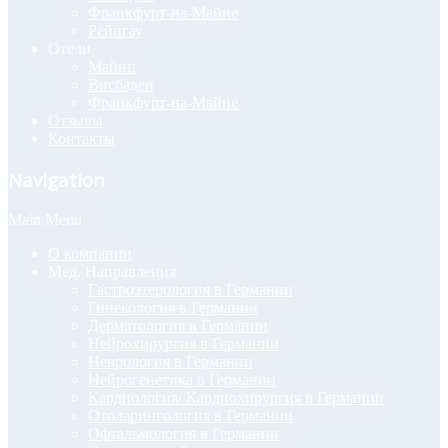
Франкфурт-на-Майне
Рейнгау
Отели
Майнц
Висбаден
Франкфурт-на-Майне
Отзывы
Контакты
Navigation
Main Menu
О компании
Мед. Направления
Гастроэтерология в Германии
Гинекология в Германии
Дерматология в Германии
Нейрохирургия в Германии
Неврология в Германии
Нейрогенетика в Германии
Кардиология/ Кардиохирургия в Германии
Отоларингология в Германии
Офтальмология в Германии