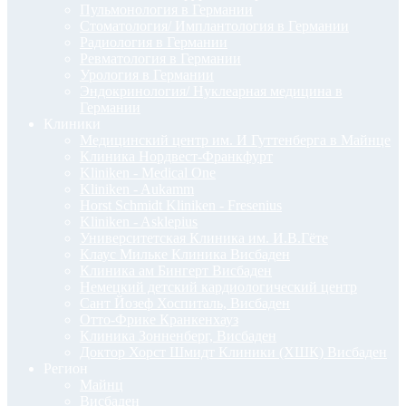
Пульмонология в Германии
Стоматология/ Имплантология в Германии
Радиология в Германии
Ревматология в Германии
Урология в Германии
Эндокринология/ Нуклеарная медицина в
Германии
Клиники
Медицинский центр им. И Гуттенберга в Майнце
Клиника Нордвест-Франкфурт
Kliniken - Medical One
Kliniken - Aukamm
Horst Schmidt Kliniken - Fresenius
Kliniken - Asklepius
Университетская Клиника им. И.В.Гёте
Клаус Мильке Клиника Висбаден
Клиника ам Бингерт Висбаден
Немецкий детский кардиологический центр
Сант Йозеф Хоспиталь, Висбаден
Отто-Фрике Кранкенхауз
Клиника Зонненберг, Висбаден
Доктор Хорст Шмидт Клиники (ХШК) Висбаден
Регион
Майнц
Висбаден