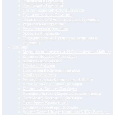
Онкология в Германии
Ортопедия в Германии
Пластическая хирургия в Германии
Пульмонология в Германии
Стоматология/ Имплантология в Германии
Радиология в Германии
Ревматология в Германии
Урология в Германии
Эндокринология/ Нуклеарная медицина в
Германии
Клиники
Медицинский центр им. И Гуттенберга в Майнце
Клиника Нордвест-Франкфурт
Kliniken - Medical One
Kliniken - Aukamm
Horst Schmidt Kliniken - Fresenius
Kliniken - Asklepius
Университетская Клиника им. И.В.Гёте
Клаус Мильке Клиника Висбаден
Клиника ам Бингерт Висбаден
Немецкий детский кардиологический центр
Сант Йозеф Хоспиталь, Висбаден
Отто-Фрике Кранкенхауз
Клиника Зонненберг, Висбаден
Доктор Хорст Шмидт Клиники (ХШК) Висбаден