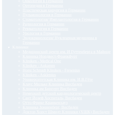
Онкология в Германии
Ортопедия в Германии
Пластическая хирургия в Германии
Пульмонология в Германии
Стоматология/ Имплантология в Германии
Радиология в Германии
Ревматология в Германии
Урология в Германии
Эндокринология/ Нуклеарная медицина в
Германии
Клиники
Медицинский центр им. И Гуттенберга в Майнце
Клиника Нордвест-Франкфурт
Kliniken - Medical One
Kliniken - Aukamm
Horst Schmidt Kliniken - Fresenius
Kliniken - Asklepius
Университетская Клиника им. И.В.Гёте
Клаус Мильке Клиника Висбаден
Клиника ам Бингерт Висбаден
Немецкий детский кардиологический центр
Сант Йозеф Хоспиталь, Висбаден
Отто-Фрике Кранкенхауз
Клиника Зонненберг, Висбаден
Доктор Хорст Шмидт Клиники (ХШК) Висбаден