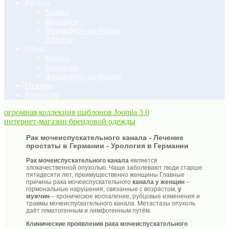
Регион
Майнц
Висбаден
Франкфурт-на-Майне
Рейнгау
Отели
Майнц
Висбаден
Франкфурт-на-Майне
Отзывы
Контакты
огромная коллекция шаблонов Joomla 3.0
интернет-магазин брендовой одежды
Рак мочеиспускательного канала - Лечение
простаты в Германии - Урология в Германии
Рак мочеиспускательного канала
является
злокачественной опухолью. Чаще заболевают люди старше
пятидесяти лет, преимущественно женщины Главные
причины рака мочеиспускательного
канала у женщин
–
гормональные нарушения, связанные с возрастом,
у
мужчин
– хроническое воспаление, рубцовые изменения и
травмы мочеиспускательного канала. Метастазы опухоль
даёт гематогенным и лимфогенным путём.
Клинические проявления рака мочеиспускательного