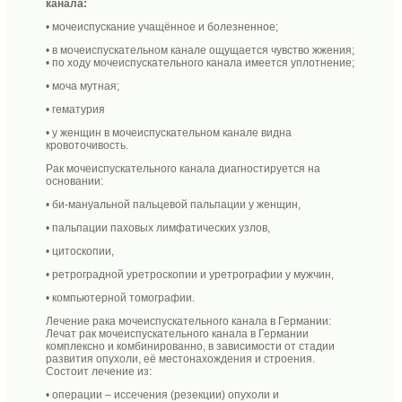
канала:
• мочеиспускание учащённое и болезненное;
• в мочеиспускательном канале ощущается чувство жжения;
• по ходу мочеиспускательного канала имеется уплотнение;
• моча мутная;
• гематурия
• у женщин в мочеиспускательном канале видна
кровоточивость.
Рак мочеиспускательного канала диагностируется на
основании:
• би-мануальной пальцевой пальпации у женщин,
• пальпации паховых лимфатических узлов,
• цитоскопии,
• ретроградной уретроскопии и уретрографии у мужчин,
• компьютерной томографии.
Лечение рака мочеиспускательного канала в Германии:
Лечат рак мочеиспускательного канала в Германии
комплексно и комбинированно, в зависимости от стадии
развития опухоли, её местонахождения и строения.
Состоит лечение из:
• операции – иссечения (резекции) опухоли и