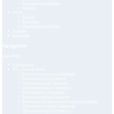
Франкфурт-на-Майне
Рейнгау
Отели
Майнц
Висбаден
Франкфурт-на-Майне
Отзывы
Контакты
Navigation
Main Menu
О компании
Мед. Направления
Гастроэтерология в Германии
Гинекология в Германии
Дерматология в Германии
Нейрохирургия в Германии
Неврология в Германии
Нейрогенетика в Германии
Кардиология/ Кардиохирургия в Германии
Отоларингология в Германии
Офтальмология в Германии