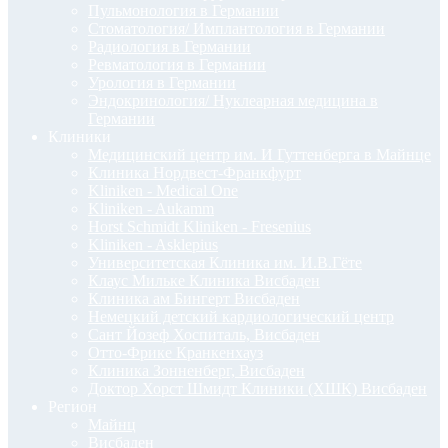
Пульмонология в Германии
Стоматология/ Имплантология в Германии
Радиология в Германии
Ревматология в Германии
Урология в Германии
Эндокринология/ Нуклеарная медицина в
Германии
Клиники
Медицинский центр им. И Гуттенберга в Майнце
Клиника Нордвест-Франкфурт
Kliniken - Medical One
Kliniken - Aukamm
Horst Schmidt Kliniken - Fresenius
Kliniken - Asklepius
Университетская Клиника им. И.В.Гёте
Клаус Мильке Клиника Висбаден
Клиника ам Бингерт Висбаден
Немецкий детский кардиологический центр
Сант Йозеф Хоспиталь, Висбаден
Отто-Фрике Кранкенхауз
Клиника Зонненберг, Висбаден
Доктор Хорст Шмидт Клиники (ХШК) Висбаден
Регион
Майнц
Висбаден