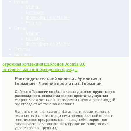
Регион
Майнц
Висбаден
Франкфурт-на-Майне
Рейнгау
Отели
Майнц
Висбаден
Франкфурт-на-Майне
Отзывы
Контакты
огромная коллекция шаблонов Joomla 3.0
интернет-магазин брендовой одежды
Рак предстательной железы - Урология в
Германии - Лечение простаты в Германии
Сейчас в Германии особенно часто диагностируют такую
разновидность онкологии как рак простаты у мужчин
старше 50-ти лет.
Около пятидесяти тысяч человек каждый
год страдают от этого заболевания.
Вместе с тем, наблюдаются факторы, которые оказывают
влияние на развитие карциномы предстательной железы:
генетическая предрасположенность, неблагоприятная
экологическая обстановка, нездоровое питание, плохие
условия жизни, труда и др.