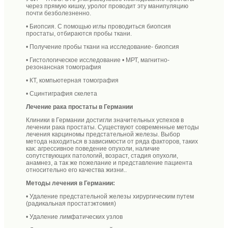
через прямую кишку, уролог проводит эту манипуляцию
почти безболезненно.
• Биопсия. С помощью иглы проводиться биопсия
простаты, отбираются пробы ткани.
• Получение пробы ткани на исследование- биопсия
• Гистологическое исследование • МРТ, магнитно-
резонансная томография
• КТ, компьютерная томография
• Сцинтиграфия скелета
Лечение рака простаты в Германии
Клиники в Германии достигли значительных успехов в
лечении рака простаты. Существуют современные методы
лечения карциномы предстательной железы. Выбор
метода находиться в зависимости от ряда факторов, таких
как: агрессивное поведение опухоли, наличие
сопутствующих патологий, возраст, стадия опухоли,
анамнез, а так же пожелание и представление пациента
относительно его качества жизни..
Методы лечения в Германии:
• Удаление предстательной железы хирургическим путем
(радикальная простатэктомия)
• Удаление лимфатических узлов