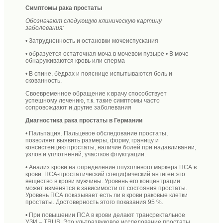
Симптомы рака простаты
Обозначают следующую клиническую картину
заболевания:
• Затрудненность и остановки мочеиспускания
• образуется остаточная моча в мочевом пузыре • В моче
обнаруживаются кровь или сперма
• В спине, бёдрах и пояснице испытываются боль и
скованность.
Своевременное обращение к врачу способствует
успешному лечению, т.к. такие симптомы часто
сопровождают и другие заболевания
Диагностика рака простаты в Германии
• Пальпация. Пальцевое обследование простаты,
позволяет выявить размеры, форму, границу и
консистенцию простаты, наличие болей при надавливании,
узлов и уплотнений, участков флуктуации.
• Анализ крови на определение опухолевого маркера ПСА в
крови. ПСА-простатический специфический антиген это
вещество в крови мужчины. Уровень его концентрации
может изменятся в зависимости от состояния простаты.
Уровень ПСА показывает есть ли в крови раковые клетки
простаты. Достоверность этого показания 95 %.
• При повышении ПСА в крови делают трансректальное
УЗИ – TRUS. Это ультразвуковое исследование простаты