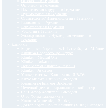
Онкология в Германии
Ортопедия в Германии
Пластическая хирургия в Германии
Пульмонология в Германии
Стоматология/ Имплантология в Германии
Радиология в Германии
Ревматология в Германии
Урология в Германии
Эндокринология/ Нуклеарная медицина в
Германии
Клиники
Медицинский центр им. И Гуттенберга в Майнце
Клиника Нордвест-Франкфурт
Kliniken - Medical One
Kliniken - Aukamm
Horst Schmidt Kliniken - Fresenius
Kliniken - Asklepius
Университетская Клиника им. И.В.Гёте
Клаус Мильке Клиника Висбаден
Клиника ам Бингерт Висбаден
Немецкий детский кардиологический центр
Сант Йозеф Хоспиталь, Висбаден
Отто-Фрике Кранкенхауз
Клиника Зонненберг, Висбаден
Доктор Хорст Шмидт Клиники (ХШК) Висбаден