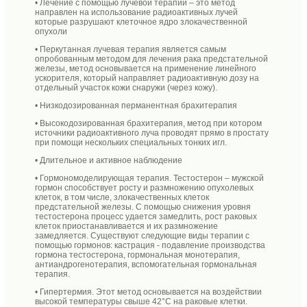
• Лечение с помощью лучевой терапии – это метод
направлен на использование радиоактивных лучей
которые разрушают клеточное ядро злокачественной
опухоли
• Перкутанная лучевая терапия является самым
опробованным методом для лечения рака предстательной
железы, метод основывается на применение линейного
ускорителя, который направляет радиоактивную дозу на
отдельный участок кожи снаружи (через кожу).
• Низкодозированная перманентная брахитерапия
• Высокодозированная брахитерапия, метод при котором
источники радиоактивного луча проводят прямо в простату
при помощи нескольких специальных тонких игл.
• Длительное и активное наблюдение
• Гормономоделирующая терапия. Тестостерон – мужской
гормон способствует росту и размножению опухолевых
клеток, в том числе, злокачественных клеток
предстательной железы. С помощью снижения уровня
тестостерона процесс удается замедлить, рост раковых
клеток приостанавливается и их размножение
замедляется. Существуют следующие виды терапии с
помощью гормонов: кастрация - подавление производства
гормона тестостерона, гормональная монотерапия,
антиандрогенотерапия, вспомогательная гормональная
терапия.
• Гипертермия. Этот метод основывается на воздействии
высокой температуры свыше 42°С на раковые клетки.