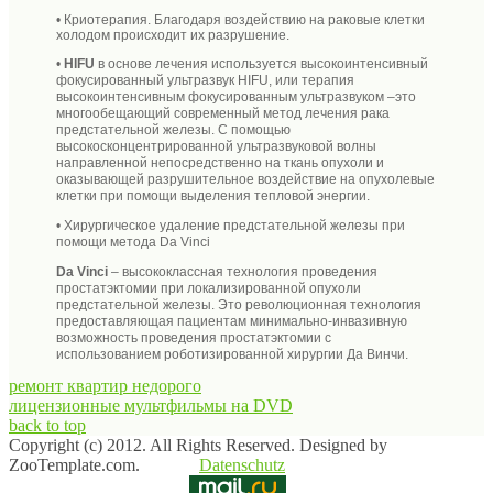
• Криотерапия. Благодаря воздействию на раковые клетки
холодом происходит их разрушение.
•
HIFU
в основе лечения используется высокоинтенсивный
фокусированный ультразвук HIFU, или терапия
высокоинтенсивным фокусированным ультразвуком –это
многообещающий современный метод лечения рака
предстательной железы. С помощью
высокосконцентрированной ультразвуковой волны
направленной непосредственно на ткань опухоли и
оказывающей разрушительное воздействие на опухолевые
клетки при помощи выделения тепловой энергии.
• Хирургическое удаление предстательной железы при
помощи метода
Da Vinci
Da Vinci
– высококлассная технология проведения
простатэктомии при локализированной опухоли
предстательной железы. Это революционная технология
предоставляющая пациентам минимально-инвазивную
возможность проведения простатэктомии с
использованием роботизированной хирургии Да Винчи.
ремонт квартир недорого
лицензионные мультфильмы на DVD
back to top
Copyright (c) 2012. All Rights Reserved. Designed by
ZooTemplate.com.
Datenschutz