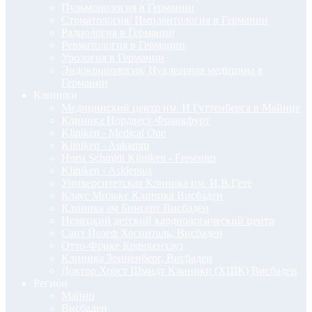
Пульмонология в Германии
Стоматология/ Имплантология в Германии
Радиология в Германии
Ревматология в Германии
Урология в Германии
Эндокринология/ Нуклеарная медицина в
Германии
Клиники
Медицинский центр им. И Гуттенберга в Майнце
Клиника Нордвест-Франкфурт
Kliniken - Medical One
Kliniken - Aukamm
Horst Schmidt Kliniken - Fresenius
Kliniken - Asklepius
Университетская Клиника им. И.В.Гёте
Клаус Мильке Клиника Висбаден
Клиника ам Бингерт Висбаден
Немецкий детский кардиологический центр
Сант Йозеф Хоспиталь, Висбаден
Отто-Фрике Кранкенхауз
Клиника Зонненберг, Висбаден
Доктор Хорст Шмидт Клиники (ХШК) Висбаден
Регион
Майнц
Висбаден