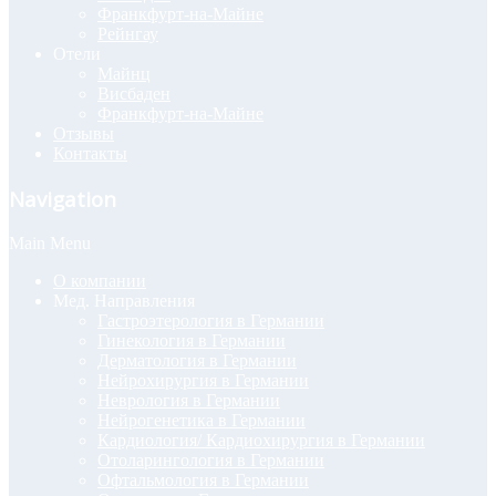
Франкфурт-на-Майне
Рейнгау
Отели
Майнц
Висбаден
Франкфурт-на-Майне
Отзывы
Контакты
Navigation
Main Menu
О компании
Мед. Направления
Гастроэтерология в Германии
Гинекология в Германии
Дерматология в Германии
Нейрохирургия в Германии
Неврология в Германии
Нейрогенетика в Германии
Кардиология/ Кардиохирургия в Германии
Отоларингология в Германии
Офтальмология в Германии