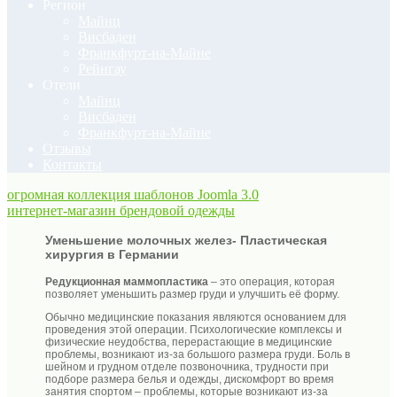
Регион
Майнц
Висбаден
Франкфурт-на-Майне
Рейнгау
Отели
Майнц
Висбаден
Франкфурт-на-Майне
Отзывы
Контакты
огромная коллекция шаблонов Joomla 3.0
интернет-магазин брендовой одежды
Уменьшение молочных желез- П
ластическая
хирургия в Германии
Редукционная маммопластика
– это операция, которая
позволяет уменьшить размер груди и улучшить её форму.
Обычно медицинские показания являются основанием для
проведения этой операции. Психологические комплексы и
физические неудобства, перерастающие в медицинские
проблемы, возникают из-за большого размера груди. Боль в
шейном и грудном отделе позвоночника, трудности при
подборе размера белья и одежды, дискомфорт во время
занятия спортом – проблемы, которые возникают из-за