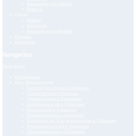
Франкфурт-на-Майне
Рейнгау
Отели
Майнц
Висбаден
Франкфурт-на-Майне
Отзывы
Контакты
Navigation
Main Menu
О компании
Мед. Направления
Гастроэтерология в Германии
Гинекология в Германии
Дерматология в Германии
Нейрохирургия в Германии
Неврология в Германии
Нейрогенетика в Германии
Кардиология/ Кардиохирургия в Германии
Отоларингология в Германии
Офтальмология в Германии