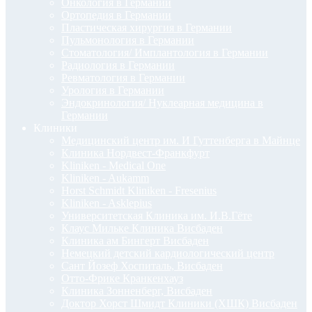
Онкология в Германии
Ортопедия в Германии
Пластическая хирургия в Германии
Пульмонология в Германии
Стоматология/ Имплантология в Германии
Радиология в Германии
Ревматология в Германии
Урология в Германии
Эндокринология/ Нуклеарная медицина в
Германии
Клиники
Медицинский центр им. И Гуттенберга в Майнце
Клиника Нордвест-Франкфурт
Kliniken - Medical One
Kliniken - Aukamm
Horst Schmidt Kliniken - Fresenius
Kliniken - Asklepius
Университетская Клиника им. И.В.Гёте
Клаус Мильке Клиника Висбаден
Клиника ам Бингерт Висбаден
Немецкий детский кардиологический центр
Сант Йозеф Хоспиталь, Висбаден
Отто-Фрике Кранкенхауз
Клиника Зонненберг, Висбаден
Доктор Хорст Шмидт Клиники (ХШК) Висбаден